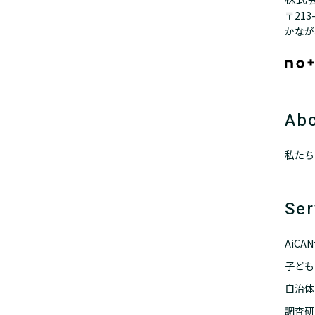
〒21
かなが
Abo
私たち
Ser
AiC
子ども
自治体
調査研