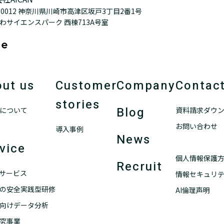
3-0012 神奈川県川崎市高津区坂戸3丁目2番1号
わサイエンスパーク 西棟713A号室
ut us
Customer
Company
Contac
stories
Blog
について
資料請求ダウ
お問い合わせ
導入事例
News
vice
個人情報保護
Recruit
ANサービス
情報セキュリ
の安全実践型研修
AI倫理声明
向けデータ分析
究事業