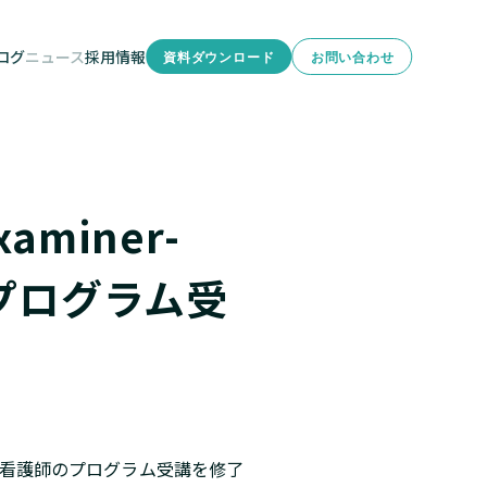
ログ
ニュース
採用情報
資料ダウンロード
お問い合わせ
型研修
分析
xaminer-
プログラム受
性暴力対応看護師のプログラム受講を修了