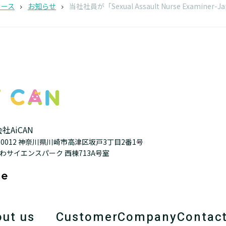
ュース
お知らせ
当社社員が「Sexual Assault Nurse Ex
社AiCAN
3-0012 神奈川県川崎市高津区坂戸3丁目2番1号
わサイエンスパーク 西棟713A号室
ut us
Customer
Company
Contac