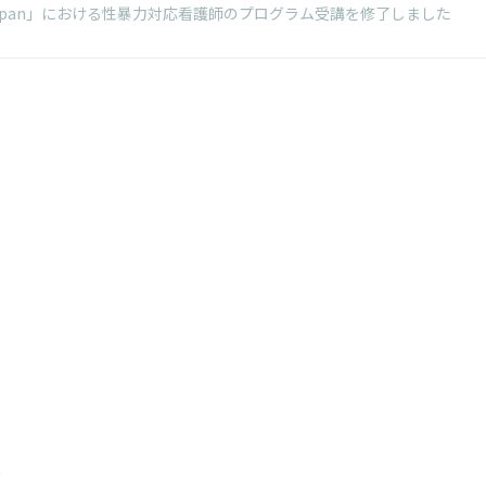
aminer-Japan」における性暴力対応看護師のプログラム受講を修了しました
t