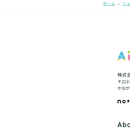
ホーム
ニ
株式会
〒21
かなが
Abo