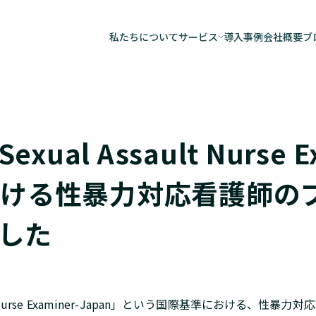
私たちについて
サービス
導入事例
会社概要
ブ
AiCANサービス
子どもの安全実践
自治体向けデータ
al Assault Nurse E
調査研究事業
における性暴力対応看護師の
した
lt Nurse Examiner-Japan」という国際基準における、