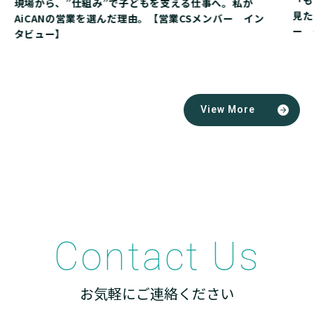
「も
現場から、”仕組み”で子どもを支える仕事へ。私が
見た
AiCANの営業を選んだ理由。【営業CSメンバー イン
ー 
タビュー】
View More
Contact Us
お気軽にご連絡ください