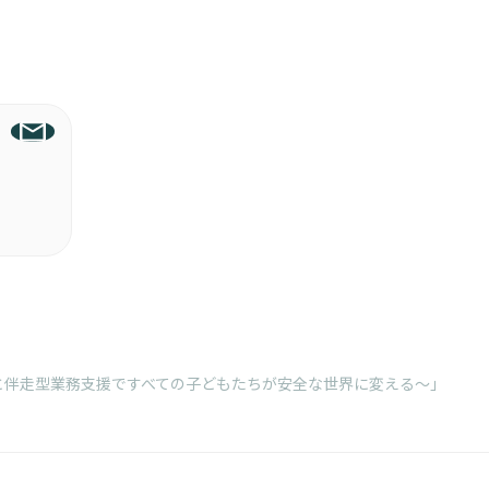
治体向けSaaSと伴走型業務支援ですべての子どもたちが安全な世界に変える〜」