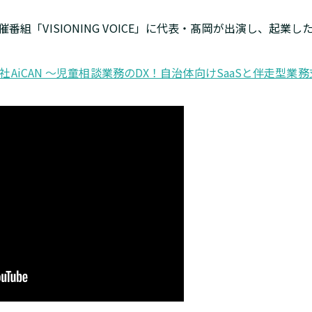
yo主催番組「VISIONING VOICE」に代表・髙岡が出演し、起業
8 / 株式会社AiCAN 〜児童相談業務のDX！自治体向けSaaSと伴