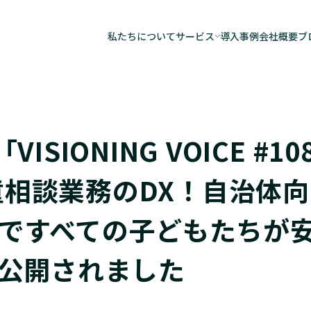
私たちについて
サービス
導入事例
会社概要
ブ
AiCANサービス
子どもの安全実践
自治体向けデータ
「VISIONING VOICE #1
調査研究事業
児童相談業務のDX！自治体向
ですべての子どもたちが
公開されました