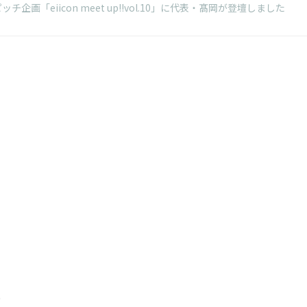
ッチ企画「eiicon meet up!!vol.10」に代表・髙岡が登壇しました
t