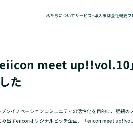
私たちについて
サービス
導入事例
会社概要
ブ
AiCANサービス
子どもの安全実践
自治体向けデータ
icon meet up!!vol
調査研究事業
した
・オープンイノベーションコミュニティの活性化を目的に、話題
すeiiconオリジナルピッチ企画、「eiicon meet up!!v