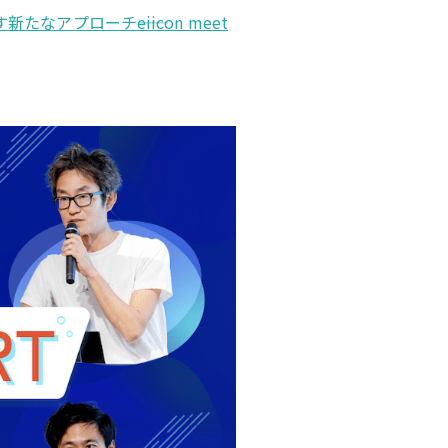
プローチ――eiicon meet