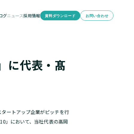
ログ
ニュース
採用情報
資料ダウンロード
お問い合わせ
型研修
分析
.10」に代表・髙
のスタートアップ企業がピッチを行
ol.10」において、当社代表の髙岡