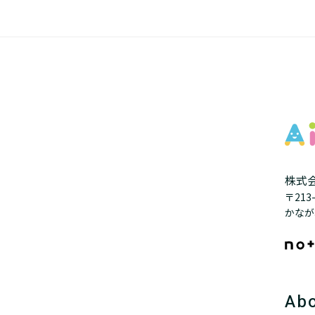
株式会
〒21
かなが
Abo